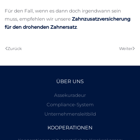
Für den Fall, wenn es dann doch irgendwann sein
muss, empfehlen wir unsere
Zahnzusatzversicherung
für den drohenden Zahnersatz
.
Zurück
Weiter
ÜBER UNS
Assekuradeur
Compliance-System
Unternehmensleitbild
KOOPERATIONEN